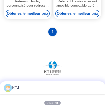
Retenant Hawley
Retenant Hawley à ressort
personnalisé pour redresser
amovible compatible après l'
les dents Retenant Hawley
invisalign
Obtenez le meilleur prix
Obtenez le meilleur prix
dentaire Approbation FDA
1
Les réseaux sociaux
KTJ
7:01 PM