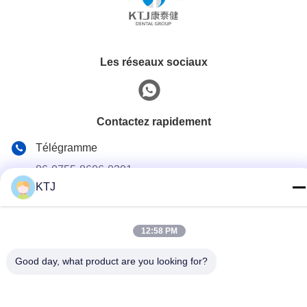
Les réseaux sociaux
Contactez rapidement
Télégramme
86-0755-8606-0301
KTJ
E-mail
jacky@ktjdental.com
12:58 PM
Adresse
Le bâtiment de l'industrie de la santé KangtaiJian.No.7 rue
Good day, what product are you looking for?
Rongtian, district de Pingshan, Shenzhen, Chine