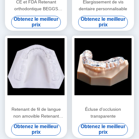
CE et FDA Retenant
Élargissement de vis
orthodontique BEGGS
dentaire personnalisable
Retenant invisible Retenant
Obtenez le meilleur
Obtenez le meilleur
prix
prix
Retenant de fil de langue
Écluse d'occlusion
non amovible Retenant
transparente
d'orthodontie pour redresser
Obtenez le meilleur
Obtenez le meilleur
les dents
prix
prix