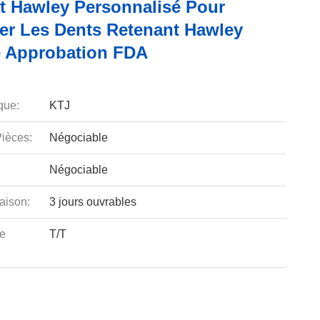
t Hawley Personnalisé Pour
er Les Dents Retenant Hawley
e Approbation FDA
que:
KTJ
ièces:
Négociable
Négociable
aison:
3 jours ouvrables
e
T/T