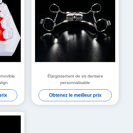
amovible
Élargissement de vis dentaire
align
personnalisable
prix
Obtenez le meilleur prix