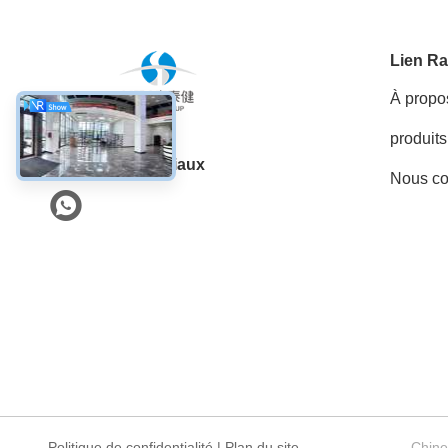
Lien Ra
À propo
produits
Les réseaux sociaux
Nous co
Politique de confidentialité
|
Plan du site
Chine