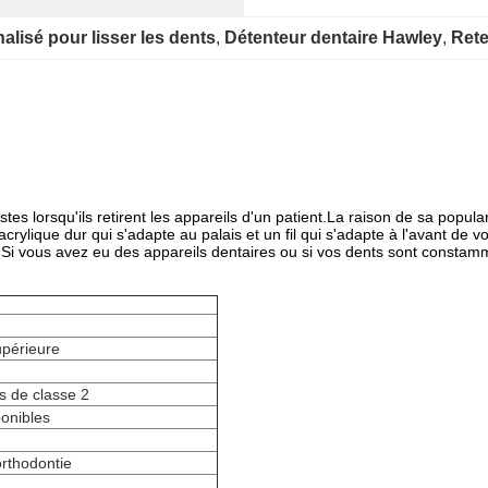
lisé pour lisser les dents
, 
Détenteur dentaire Hawley
, 
Rete
ntistes lorsqu'ils retirent les appareils d'un patient.La raison de sa pop
 d'acrylique dur qui s'adapte au palais et un fil qui s'adapte à l'avant 
ce.Si vous avez eu des appareils dentaires ou si vos dents sont constam
upérieure
s de classe 2
ponibles
orthodontie