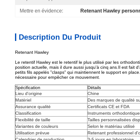
Mettre en évidence:
Retenant Hawley personna
Description Du Produit
Retenant Hawley
Le retentif Hawley est le retentif le plus utilisé par les orthodo
position actuelle, mais il dure aussi jusqu'à cinq ans.Il est fait
petits fils appelés "clasps" qui maintiennent le support en pla
nécessaire pour empêcher ce mouvement.
Spécification
Détails
Lieu d'origine
Chine
Matériel
Des marques de qualité s
Assurance qualité
Certificats CE et FDA
Classification
Instruments orthodontique
Flexibilité de taille
Tailles personnalisées dis
Variantes de couleurs
Selon le matériau utilisé
Utilisation prévue
Retenant professionnel d'
Calendrier de production
3-5 jours en laboratoire