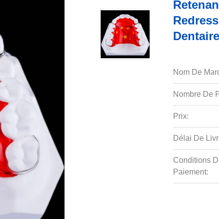
Retenan
Redress
Dentair
Nom De Mar
Nombre De P
Prix:
Délai De Livr
Conditions D
Paiement: