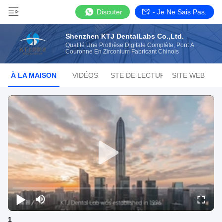
Discuter
- Je Ne Sais Pas.
Shenzhen KTJ DentalLabs Co.,Ltd.
Qualité Une Prothèse Digitale Complète, Pont À
Couronne En Zirconium Fabricant Chinois
À LA MAISON
VIDÉOS
LISTE DE LECTURE
SITE WEB
1