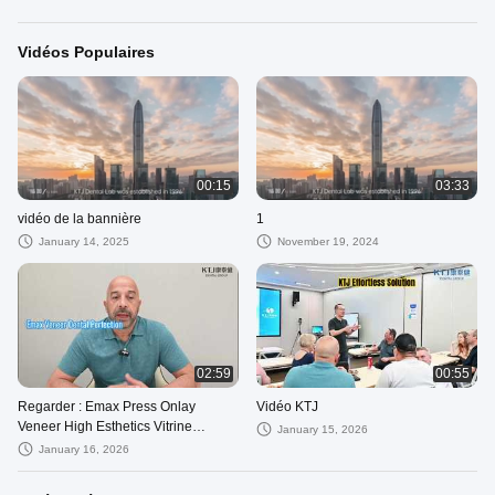
Vidéos Populaires
00:15
03:33
vidéo de la bannière
1
January 14, 2025
November 19, 2024
02:59
00:55
Regarder : Emax Press Onlay
Vidéo KTJ
Veneer High Esthetics Vitrine
January 15, 2026
professionnelle Emax Inlay Onlay
January 16, 2026