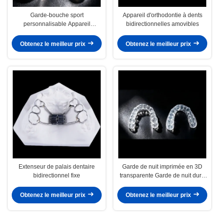
Garde-bouche sport
Appareil d'orthodontie à dents
personnalisable Appareil
bidirectionnelles amovibles
d'orthodontie Garde-bouche
professionnelle
Obtenez le meilleur prix
Obtenez le meilleur prix
Extenseur de palais dentaire
Garde de nuit imprimée en 3D
bidirectionnel fixe
transparente Garde de nuit dure
douce pour le traitement
orthodontique
Obtenez le meilleur prix
Obtenez le meilleur prix