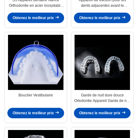
Orthodontie en acier inoxydable
dents adjacentes avant le
Appareil dentaire Nance
placement des implants
Obtenez le meilleur prix
Obtenez le meilleur prix
Bouclier Vestibulaire
Garde de nuit dure douce
Ortodontie Appareil Garde de nuit
douce à l'intérieur dure à
l'extérieur
Obtenez le meilleur prix
Obtenez le meilleur prix