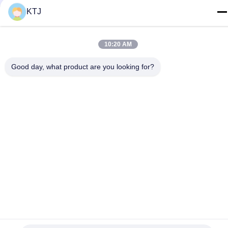
KTJ
E-mail
jacky@ktjdental.com
10:20 AM
Adresse
Le bâtiment de l'industrie de la santé KangtaiJian.No.7 rue
Good day, what product are you looking for?
Rongtian, district de Pingshan, Shenzhen, Chine
Politique de confidentialité
|
Plan du site
Chine Bonne qualité Une prothèse digitale complète Le
fournisseur. 2025-2026 Shenzhen KTJ DentalLabs Co.,Ltd. Tous
les droits réservés.