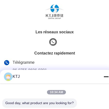
Les réseaux sociaux
Contactez rapidement
Télégramme
86-0755-8606-0301
KTJ
E-mail
jacky@ktjdental.com
10:34 AM
Adresse
Le bâtiment de l'industrie de la santé KangtaiJian.No.7 rue
Good day, what product are you looking for?
Rongtian, district de Pingshan, Shenzhen, Chine