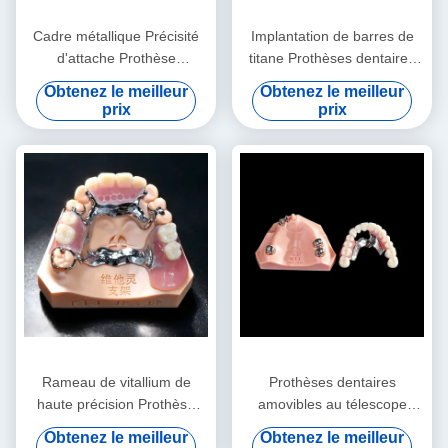
Cadre métallique Précisité
Implantation de barres de
d'attache Prothèse
titane Prothèses dentaires
surdentée Prothèse dentaire
amovibles Barres de titane
Obtenez le meilleur
Obtenez le meilleur
amovible
en alliage Prothèses en
prix
prix
surdent
Rameau de vitallium de
Prothèses dentaires
haute précision Prothèse
amovibles au télescope
dentaire amovible de classe
Prothèses dentaires précise
Obtenez le meilleur
Obtenez le meilleur