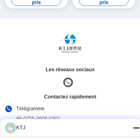
2
Prothèses dentaires
prix
prix
excédentaires Arylique
Les réseaux sociaux
Contactez rapidement
Télégramme
86-0755-8606-0301
KTJ
E-mail