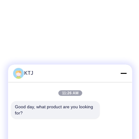
KTJ
Contactez rapidement
11:26 AM
Télégramme
Good day, what product are you looking 
for?
86-0755-8606-0301
E-mail
jacky@ktjdental.com