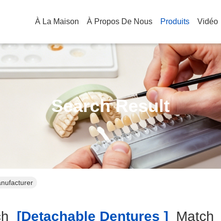
À La Maison
À Propos De Nous
Produits
Vidéo
Search Result
nufacturer
ch
[detachable Dentures ]
Matc