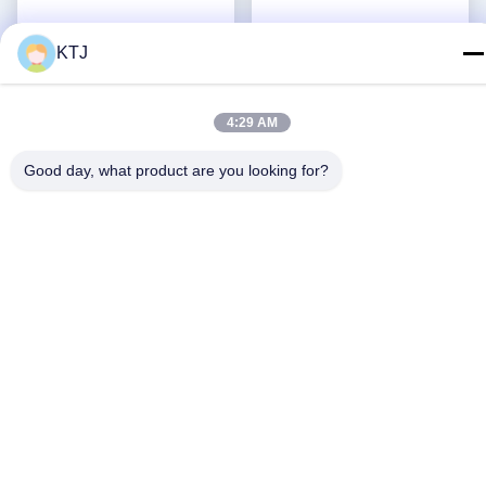
PEEK Framework Denture
Prothèses dentaires
KTJ
Removable False Teeth
amovibles personnalisables
Custom
cadre en titane cadre en
Obtenez le meilleur
Obtenez le meilleur
métal dentaire
prix
prix
4:29 AM
Good day, what product are you looking for?
Les réseaux sociaux
Contactez rapidement
Télégramme