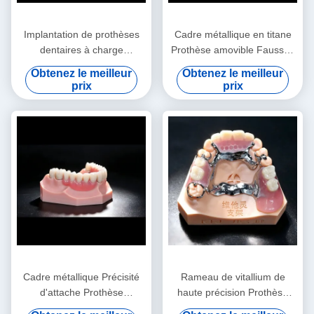
Implantation de prothèses
Cadre métallique en titane
dentaires à charge
Prothèse amovible Fausses
immédiate
dents sur mesure
Obtenez le meilleur
Obtenez le meilleur
prix
prix
Cadre métallique Précisité
Rameau de vitallium de
d'attache Prothèse
haute précision Prothèse
surdentée Prothèse dentaire
dentaire amovible de classe