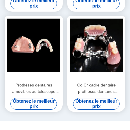
Obtenez le meilleur
Obtenez le meilleur
amovible
2
prix
prix
Prothèses dentaires
Co Cr cadre dentaire
amovibles au télescope
prothèses dentaires
Prothèses dentaires précise
amovibles fausses dents
Obtenez le meilleur
Obtenez le meilleur
Prothèses dentaires
amovibles
prix
prix
excédentaires Arylique