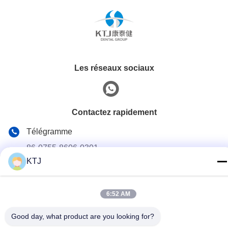
Les réseaux sociaux
Contactez rapidement
Télégramme
86-0755-8606-0301
KTJ
E-mail
jacky@ktjdental.com
6:52 AM
Adresse
Le bâtiment de l'industrie de la santé KangtaiJian.No.7 rue
Good day, what product are you looking for?
Rongtian, district de Pingshan, Shenzhen, Chine