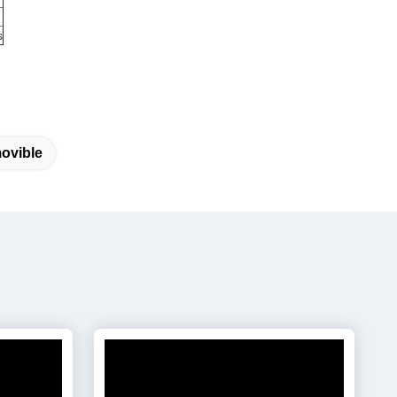
s
ovible