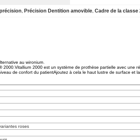
 précision
, 
Précision Dentition amovible
, 
Cadre de la classe 
alternative au wironium.
 2000.Vitallium 2000 est un système de prothèse partielle avec une rés
iveau de confort du patientAjoutez à cela le haut lustre de surface et la 
variantes roses
ours