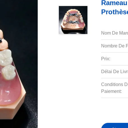
Rameau 
Prothès
Nom De Mar
Nombre De P
Prix:
Délai De Livr
Conditions D
Paiement: