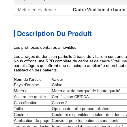
Mettre en évidence:
Cadre Vitallium de haute
Description Du Produit
Les prothèses dentaires amovibles
Les alliages de dentition partielle à base de vitallium sont une 
Nous offrons une RPD complète de cadre et de cadre Vitallium®
partiels légers qui offrent une esthétique améliorée et un haut n
satisfaction des patients.
Nom de l'article
Valeur
Pays d'origine
Chine
Matériel
Matériaux de marque de haute qualité
Assurance qualité
Certification CE/FDA
Classification
Classe 2
Taille
Options de taille personnalisées
Couleur
Couleurs disponibles: couleur des dents, 
Application du projet
Convient pour les patients sans dents
Temps de production
Production en laboratoire dans les 3 à 4 j