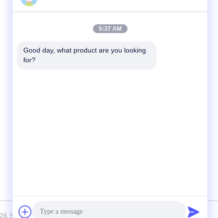
Contactez rapidement
5:37 AM
Télégramme
Good day, what product are you looking 
for?
86-0755-8606-0301
E-mail
jacky@ktjdental.com
Adresse
Le bâtiment de l'industrie de la santé
KangtaiJian.No.7 rue Rongtian, district de
Pingshan, Shenzhen, Chine
026 Shenzhen KTJ DentalLabs Co.,Ltd. Tous les droits réservés.