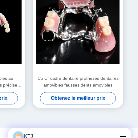
bles au
Co Cr cadre dentaire prothèses dentaires
s précise
amovibles fausses dents amovibles
ntaires
prix
Obtenez le meilleur prix
KTJ