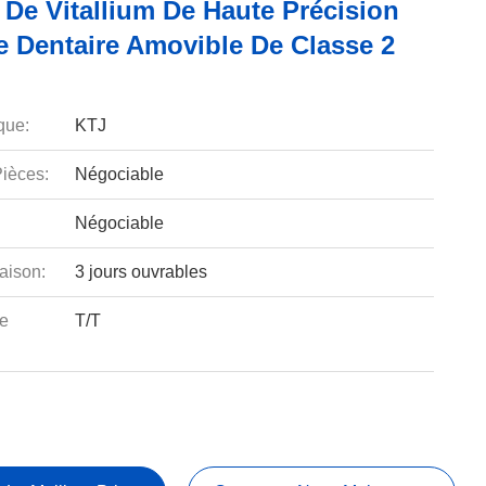
De Vitallium De Haute Précision
e Dentaire Amovible De Classe 2
que:
KTJ
ièces:
Négociable
Négociable
aison:
3 jours ouvrables
e
T/T