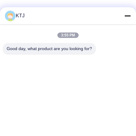
Les réseaux sociaux
KTJ
3:55 PM
Contactez rapidement
Good day, what product are you looking for?
Télégramme
86-0755-8606-0301
E-mail
jacky@ktjdental.com
Adresse
Le bâtiment de l'industrie de la santé KangtaiJian.No.7 rue
Rongtian, district de Pingshan, Shenzhen, Chine
Politique de confidentialité
|
Plan du site