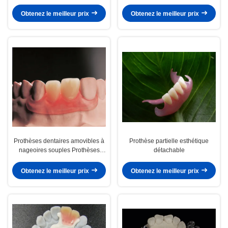
prothèse flexible
Obtenez le meilleur prix
Obtenez le meilleur prix
Prothèses dentaires amovibles à
Prothèse partielle esthétique
nageoires souples Prothèses
détachable
dentaires partielles amovibles
cliniques
Obtenez le meilleur prix
Obtenez le meilleur prix