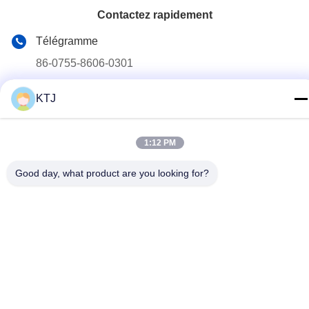
Contactez rapidement
Télégramme
86-0755-8606-0301
E-mail
KTJ
jacky@ktjdental.com
Adresse
1:12 PM
Le bâtiment de l'industrie de la santé KangtaiJian.No.7 rue
Rongtian, district de Pingshan, Shenzhen, Chine
Good day, what product are you looking for?
Politique de confidentialité
|
Plan du site
Chine Bonne qualité Une prothèse digitale complète Le
fournisseur. 2025-2026 Shenzhen KTJ DentalLabs Co.,Ltd. Tous
les droits réservés.