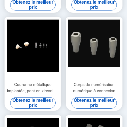
Obtenez le meilleur
Obtenez le meilleur
couronne Apparence
prix
prix
naturelle
Couronne métallique
Corps de numérisation
implantée, pont en zirconium
numérique à connexion
naturel, couronne à contour
interne pour l'implantation de
Obtenez le meilleur
Obtenez le meilleur
complet avec support en
haute précision
prix
prix
titane