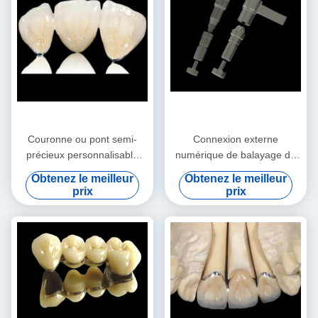
Couronne ou pont semi-
Connexion externe
précieux personnalisable
numérique de balayage du
Couronne et pont en alliage
corps corps de balayage
Obtenez le meilleur
Obtenez le meilleur
précieux
précis pour implants
prix
prix
dentaires