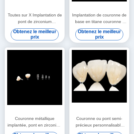
Toutes sur X Implantation de
Implantation de couronne de
pont de zirconium
base en titane couronne /
Implantation de pont de
pont en composite
Obtenez le meilleur
Obtenez le meilleur
couronne Apparence
prix
prix
naturelle
Couronne métallique
Couronne ou pont semi-
implantée, pont en zirconium
précieux personnalisable
naturel, couronne à contour
Couronne et pont en alliage