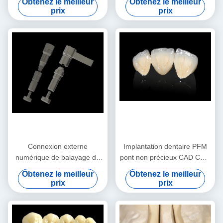
Obtenez le meilleur
Obtenez le meilleur
complet avec support en
précieux
prix
prix
titane
Connexion externe
Implantation dentaire PFM
numérique de balayage du
pont non précieux CAD CAM
corps corps de balayage
PFM couronne
Obtenez le meilleur
Obtenez le meilleur
précis pour implants
prix
prix
dentaires