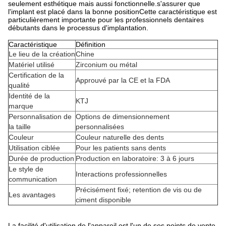
seulement esthétique mais aussi fonctionnelle.s'assurer que
l'implant est placé dans la bonne positionCette caractéristique est
particulièrement importante pour les professionnels dentaires
débutants dans le processus d'implantation.
Caractéristique
Définition
Le lieu de la création
Chine
Matériel utilisé
Zirconium ou métal
Certification de la
Approuvé par la CE et la FDA
qualité
Identité de la
KTJ
marque
Personnalisation de
Options de dimensionnement
la taille
personnalisées
Couleur
Couleur naturelle des dents
Utilisation ciblée
Pour les patients sans dents
Durée de production
Production en laboratoire: 3 à 6 jours
Le style de
Interactions professionnelles
communication
Précisément fixé; retention de vis ou de
Les avantages
ciment disponible
La facilité d'utilisation de l'appareil est l'un de ses points de vente