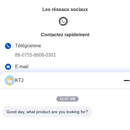
Les réseaux sociaux
Contactez rapidement
Télégramme
86-0755-8606-0301
E-mail
jacky@ktjdental.com
KTJ
Adresse
Le bâtiment de l'industrie de la santé KangtaiJian.No.7 rue
Rongtian, district de Pingshan, Shenzhen, Chine
11:47 AM
Good day, what product are you looking for?
Politique de confidentialité
|
Plan du site
Chine Bonne qualité Une prothèse digitale complète Le