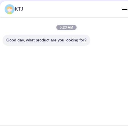
Télégramme
KTJ
86-0755-8606-0301
E-mail
5:23 AM
jacky@ktjdental.com
Good day, what product are you looking for?
Adresse
Le bâtiment de l'industrie de la santé KangtaiJian.No.7 rue
Rongtian, district de Pingshan, Shenzhen, Chine
Politique de confidentialité
|
Plan du site
Chine Bonne qualité Une prothèse digitale complète Le
fournisseur. 2025-2026 Shenzhen KTJ DentalLabs Co.,Ltd. Tous
les droits réservés.