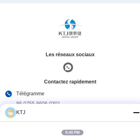
Les réseaux sociaux
Contactez rapidement
Télégramme
86-0755-8606-0301
KTJ
E-mail
jacky@ktjdental.com
9:40 PM
Adresse