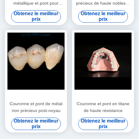
métallique et pont pour
précieux de haute noblesse
dentisterie et orthodontie
blanche
Obtenez le meilleur
Obtenez le meilleur
prix
prix
Couronne et pont de métal
Couronne et pont en titane
non précieux post-noyau
de haute résistance
Obtenez le meilleur
Obtenez le meilleur
prix
prix