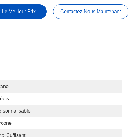
 Le Meilleur Prix
Contactez-Nous Maintenant
tane
écis
rsonnalisable
rcone
t:
Suffisant