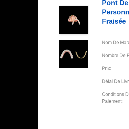
Pont De
Personn
Fraisée
Nom De Mar
Nombre De P
Prix:
Délai De Livr
Conditions D
Paiement: