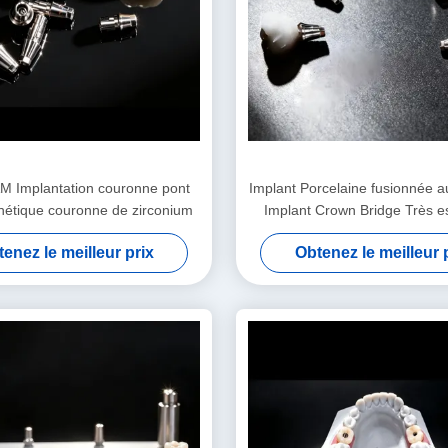
M Implantation couronne pont
Implant Porcelaine fusionnée a
hétique couronne de zirconium
Implant Crown Bridge Très e
enez le meilleur prix
Obtenez le meilleur 