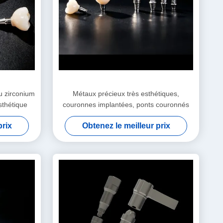
u zirconium
Métaux précieux très esthétiques,
sthétique
couronnes implantées, ponts couronnés
prix
Obtenez le meilleur prix