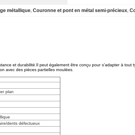
age métallique
, 
Couronne et pont en métal semi-précieux
, 
Co
istance et durabilité.Il peut également être conçu pour s'adapter à to
son avec des pièces partielles moulées.
er plan
lique
aire/dents défectueux