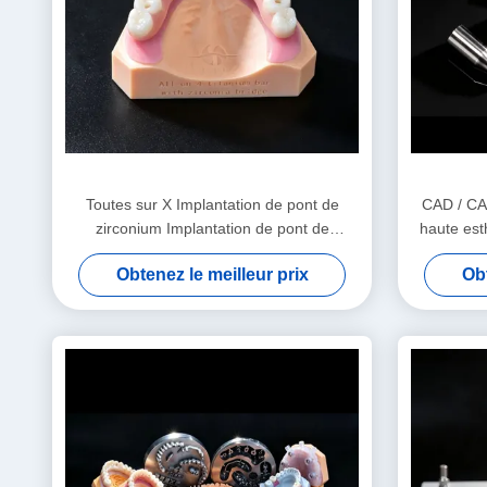
Toutes sur X Implantation de pont de
CAD / CA
zirconium Implantation de pont de
haute est
couronne Apparence naturelle
Obtenez le meilleur prix
Obt