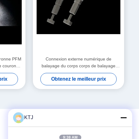
ouronne PFM
Connexion externe numérique de
e couronne
balayage du corps corps de balayage
précis pour implants dentaires
prix
Obtenez le meilleur prix
KTJ
Contactez rapidement
9:38 AM