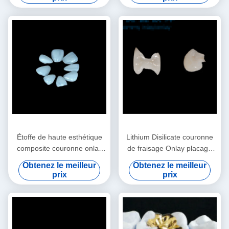
Étoffe de haute esthétique
Lithium Disilicate couronne
composite couronne onlay
de fraisage Onlay placage
placage taille
dentiste de haute précision
Obtenez le meilleur
Obtenez le meilleur
personnalisable
Onlay
prix
prix