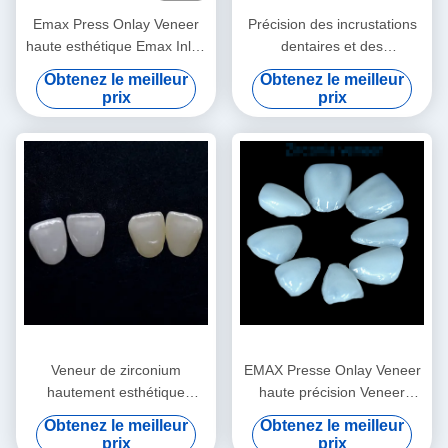
Emax Press Onlay Veneer
Précision des incrustations
haute esthétique Emax Inlay
dentaires et des
Onlay professionnel
incrustations du lithium
Obtenez le meilleur
Obtenez le meilleur
dissilicate fraisage du
prix
prix
placage onlay
Veneur de zirconium
EMAX Presse Onlay Veneer
hautement esthétique
haute précision Veneer
Veneurs de zirconium Emax
dentaire Excellent
Obtenez le meilleur
Obtenez le meilleur
durables
ajustement
prix
prix