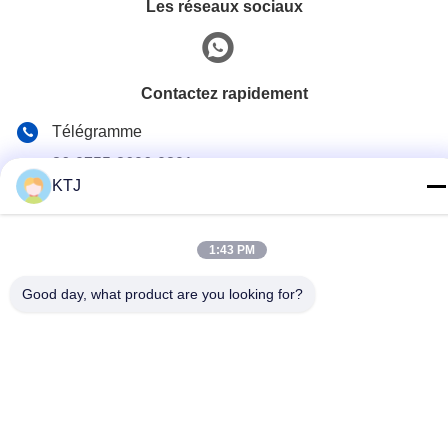
Les réseaux sociaux
Contactez rapidement
Télégramme
86-0755-8606-0301
KTJ
E-mail
jacky@ktjdental.com
1:43 PM
Adresse
Good day, what product are you looking for?
Le bâtiment de l'industrie de la santé KangtaiJian.No.7 rue
Rongtian, district de Pingshan, Shenzhen, Chine
Politique de confidentialité
|
Plan du site
Chine Bonne qualité Une prothèse digitale complète Le
fournisseur. 2025-2026 Shenzhen KTJ DentalLabs Co.,Ltd. Tous